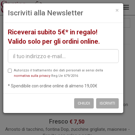
chiud
×
Iscriviti alla Newsletter
Filtra: Spiedini di Toast
Riceverai subito 5€* in regalo!
Ordina per
Scegli…
Valido solo per gli ordini online.
Autorizzo il trattamento dei dati personali ai sensi della
Spiedini di Toast
normativa sulla privacy
Reg.Ue 679/2016
* Spendibile con ordine online di almeno 19,00€
Caldo
€ 7,50
CHIUDI
ISCRIVITI
Cotto Ginestra, fontina Dop, crema di olive nere - Servito con
salsa a parte
Fresco
€ 7,50
Arrosto di tacchino, fontina Dop, zucchine grigliate, maionese -