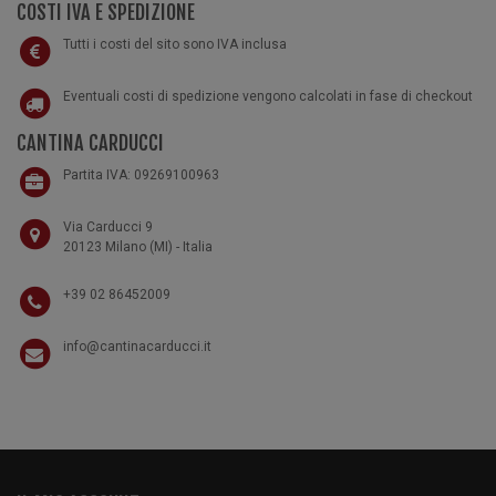
COSTI IVA E SPEDIZIONE
Tutti i costi del sito sono IVA inclusa
Eventuali costi di spedizione vengono calcolati in fase di checkout
CANTINA CARDUCCI
Partita IVA: 09269100963
Via Carducci 9
20123 Milano (MI) - Italia
+39 02 86452009
info@cantinacarducci.it