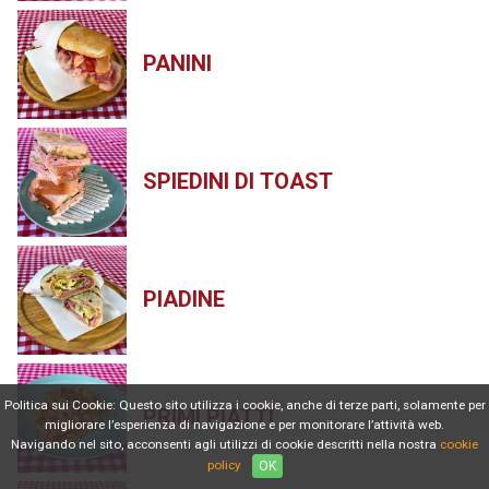
PANINI
SPIEDINI DI TOAST
PIADINE
Politica sui Cookie: Questo sito utilizza i cookie, anche di terze parti, solamente per
PRIMI PIATTI
migliorare l’esperienza di navigazione e per monitorare l’attività web.
Navigando nel sito, acconsenti agli utilizzi di cookie descritti nella nostra
cookie
policy
OK