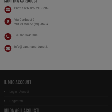
CANTINA CARDUCCI
Partita IVA: 09269100963
Via Carducci 9
20123 Milano (MI) - Italia
+39 02 86452009
info@cantinacarducci.it
IL MIO ACCOUNT
Login - Accedi
Registrati
GUIDA AGLI ACQUISTI