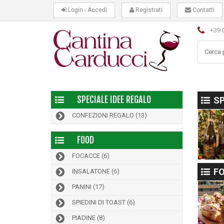
Login - Accedi
Registrati
Contatti
+39 
SPECIALE IDEE REGALO
SP
CONFEZIONI REGALO
(13)
FOOD
FOCACCE
(6)
F
INSALATONE
(6)
PANINI
(17)
SPIEDINI DI TOAST
(6)
PIADINE
(8)