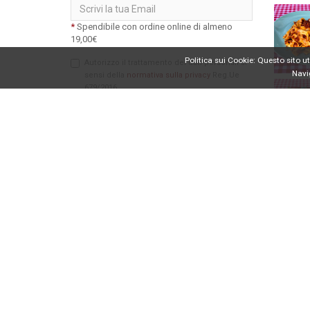
Email
*
Spendibile con ordine online di almeno
19,00€
Politica sui Cookie: Questo sito ut
Autorizzo il trattamento dei dati personali ai
Navig
sensi della
normativa sulla privacy
Reg.Ue
679/2016
ISCRIVITI